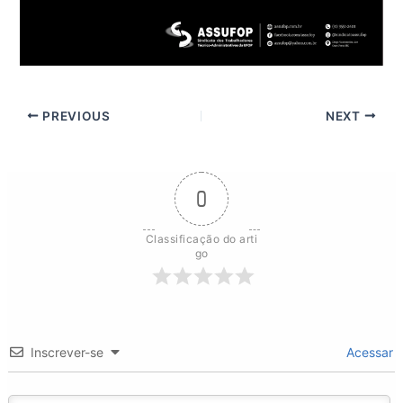
PREVIOUS
NEXT
0
Classificação do arti
go
Inscrever-se
Acessar