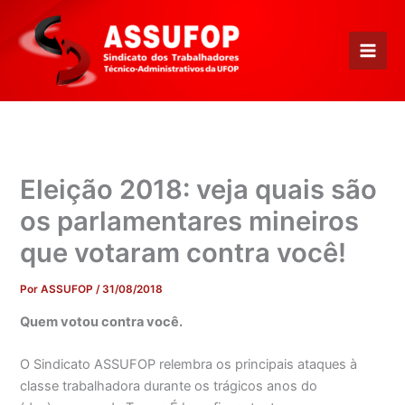
Ir
para
o
conteúdo
Eleição 2018: veja quais são
os parlamentares mineiros
que votaram contra você!
Por
ASSUFOP
/
31/08/2018
Quem votou contra você.
O Sindicato ASSUFOP relembra os principais ataques à
classe trabalhadora durante os trágicos anos do