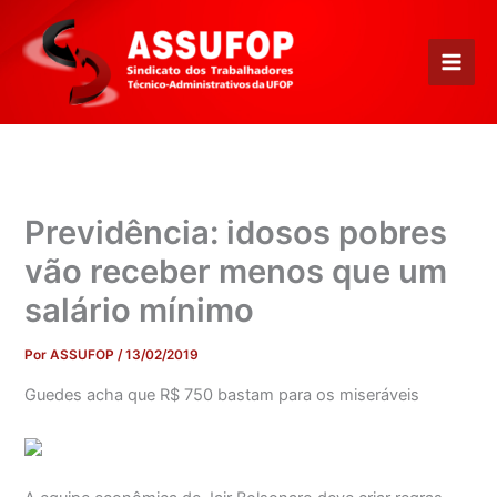
Ir
para
o
conteúdo
Previdência: idosos pobres
vão receber menos que um
salário mínimo
Por
ASSUFOP
/
13/02/2019
Guedes acha que R$ 750 bastam para os miseráveis