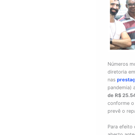
Números mo
diretoria e
nas
prestaç
pandemia) 
de R$ 25.5
conforme o 
prevê o rep
Para efeit
aberto ante