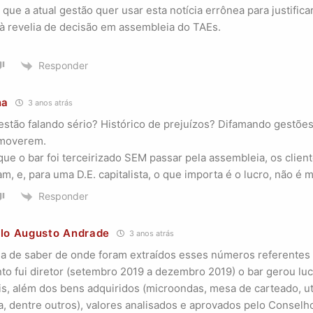
que a atual gestão quer usar esta notícia errônea para justificar
 à revelia de decisão em assembleia do TAEs.
Responder
na
3 anos atrás
estão falando sério? Histórico de prejuízos? Difamando gestões
moverem.
que o bar foi terceirizado SEM passar pela assembleia, os clie
m, e, para uma D.E. capitalista, o que importa é o lucro, não é
Responder
lo Augusto Andrade
3 anos atrás
ia de saber de onde foram extraídos esses números referentes 
to fui diretor (setembro 2019 a dezembro 2019) o bar gerou luc
ais, além dos bens adquiridos (microondas, mesa de carteado, ut
a, dentre outros), valores analisados e aprovados pelo Conselho