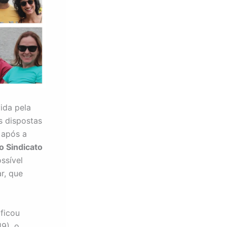
ida pela
s dispostas
 após a
 Sindicato
ssível
r, que
ficou
9), o