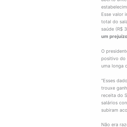
estabeleci
Esse valor i
total do sal
saúde (R$ 3
um prejuízo
O president
positivo do
uma longa c
“Esses dad
trouxe ganh
receita do 
salários co
subiram aco
Não era raz