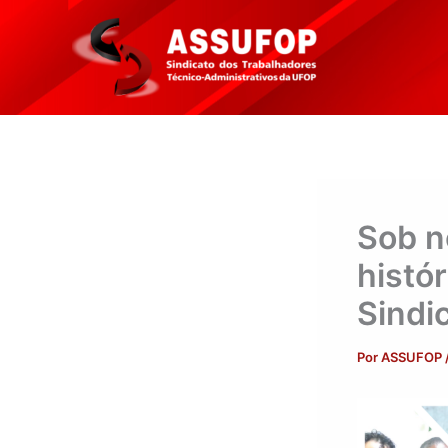
Ir
para
o
conteúdo
Sob n
histór
Sindi
Por
ASSUFOP