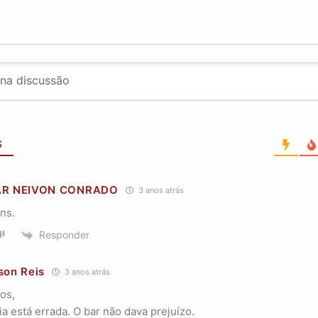
S
AR NEIVON CONRADO
3 anos atrás
ns.
Responder
son Reis
3 anos atrás
os,
ia está errada. O bar não dava prejuízo.