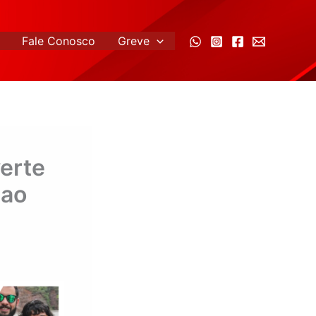
Fale Conosco
Greve
erte
 ao