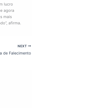
m lucro
ue agora
os mais
do”, afirma.
NEXT
a de Falecimento