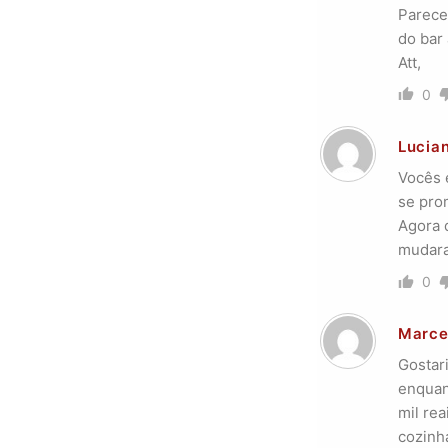
Parece 
do bar
Att,
0
Lucia
Vocês 
se pro
Agora 
mudara
0
Marce
Gostar
enquan
mil re
cozinh