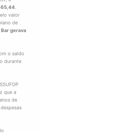
.665,44
.
elo valor
plano de
 Bar gerava
com o saldo
to durante
 ASSUFOP
ez que a
 anos de
s despesas
do