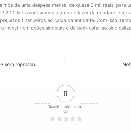
Saímos de uma despesa mensal de quase 2 mil reais, para u
3.200. Nós mantivemos a área de lazer da entidade, só q
prejuízos financeiros ao caixa da entidade. Com isso, tem
a investir em ações sindicais e de bem-estar ao sindicaliza
Base do ASSUFOP será representada na Plenária da FASUBRA exclusivamente por mulheres
Not
0
Classificação do arti
go