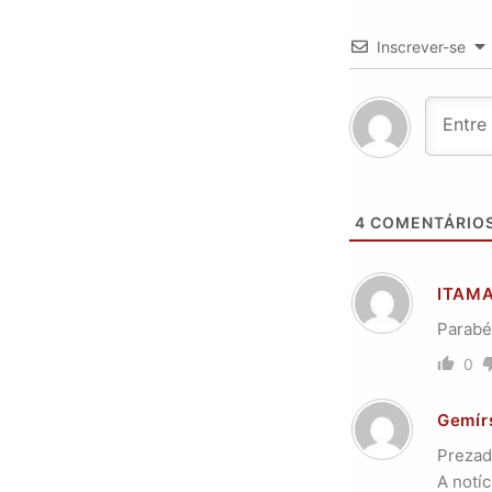
Inscrever-se
4
COMENTÁRIO
ITAM
Parabé
0
Gemír
Prezad
A notíc