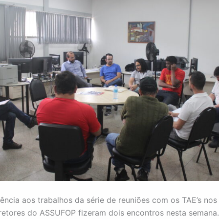
ncia aos trabalhos da série de reuniões com os TAE’s nos
retores do ASSUFOP fizeram dois encontros nesta semana.