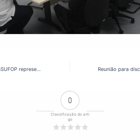
Presidente do ASSUFOP representa entidade no Encontro Jurídico da FASUBRA
0
Classificação do arti
go