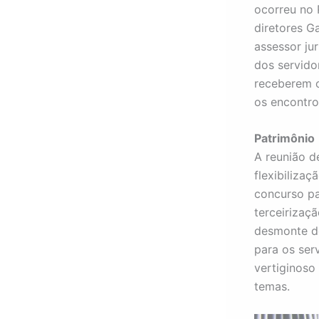
ocorreu no 
diretores G
assessor jur
dos servido
receberem o
os encontro
Patrimônio
A reunião d
flexibiliza
concurso pa
terceirizaç
desmonte do
para os ser
vertiginoso
temas.