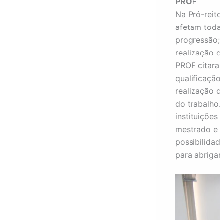
PROF
Na Pró-reit
afetam toda
progressão;
realização 
PROF citara
qualificaçã
realização
do trabalho
instituiçõe
mestrado e 
possibilida
para abrigar