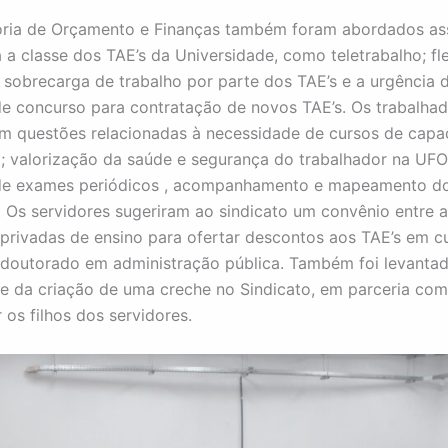
oria de Orçamento e Finanças também foram abordados as
 a classe dos TAE’s da Universidade, como teletrabalho; fle
 sobrecarga de trabalho por parte dos TAE’s e a urgência 
de concurso para contratação de novos TAE’s. Os trabalha
m questões relacionadas à necessidade de cursos de capa
o; valorização da saúde e segurança do trabalhador na UF
 de exames periódicos , acompanhamento e mapeamento d
. Os servidores sugeriram ao sindicato um convênio entre a
s privadas de ensino para ofertar descontos aos TAE’s em c
doutorado em administração pública. Também foi levantad
de da criação de uma creche no Sindicato, em parceria co
 os filhos dos servidores.