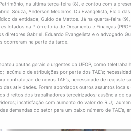
Patrimônio, na última terça-feira (8), e contou com a pres
abriel Souza, Anderson Medeiros, Du Evangelista, Élcio das
ídico da entidade, Guido de Mattos. Já na quarta-feira (9), 
res lotados na Pró-reitoria de Orçamento e Finanças (PROF
s diretores Gabriel, Eduardo Evangelista e o advogado G
s ocorreram na parte da tarde.
ebateu pautas gerais e urgentes da UFOP, como teletrabalh
ção; acúmulo de atribuições por parte dos TAE’s; necessida
ra contratação de novos TAE’s, necessidade de reajuste sal
ão das atividades. Foram abordados outros assuntos locai
s direitos dos trabalhadores terceirizados; ausência de c
vidores; insatisfação com aumento do valor do R.U; aumen
 das demandas do setor para um baixo número de TAE’s, en