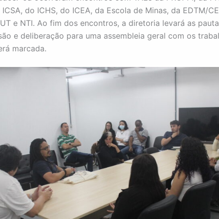
 ICSA, do ICHS, do ICEA, da Escola de Minas, da EDTM/C
UT e NTI. Ao fim dos encontros, a diretoria levará as paut
são e deliberação para uma assembleia geral com os traba
erá marcada.