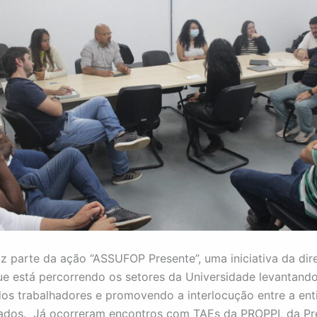
az parte da ação “ASSUFOP Presente”, uma iniciativa da dir
ue está percorrendo os setores da Universidade levantand
s trabalhadores e promovendo a interlocução entre a ent
ados. Já ocorreram encontros com TAEs da PROPPI, da Pre