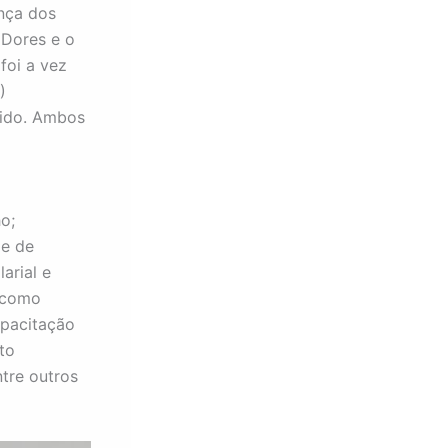
ença dos
 Dores e o
foi a vez
)
uido. Ambos
o;
de de
arial e
s como
apacitação
to
tre outros