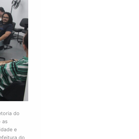
etoria do
o as
idade e
feitura do