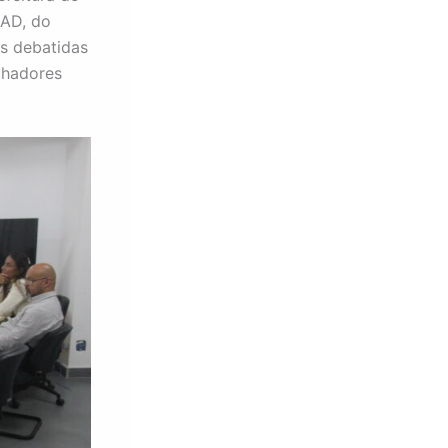
EAD, do
as debatidas
lhadores