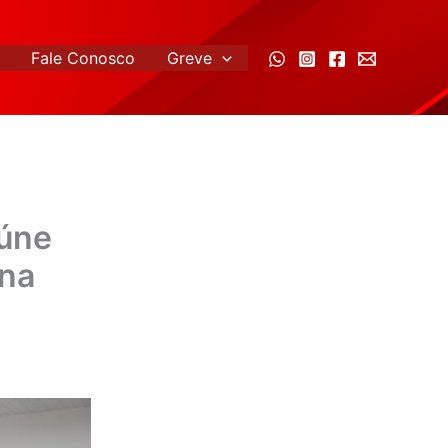
Fale Conosco
Greve
eúne
 na