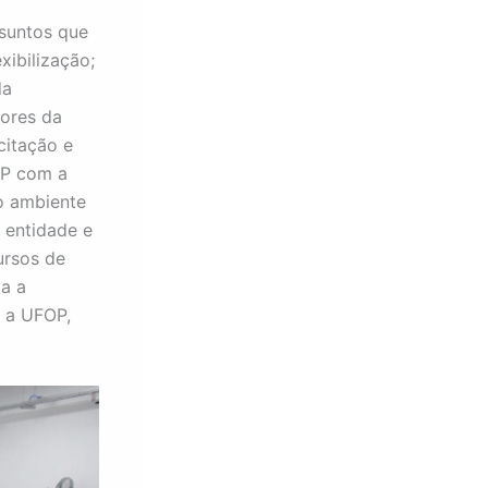
suntos que
xibilização;
da
dores da
citação e
OP com a
o ambiente
 entidade e
ursos de
a a
m a UFOP,