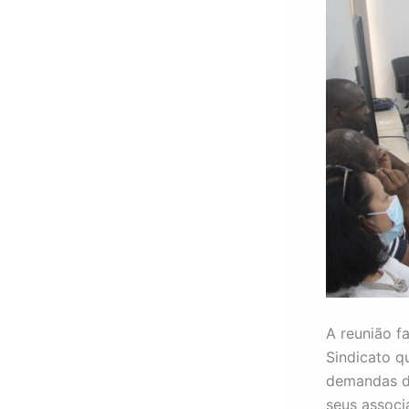
A reunião f
Sindicato q
demandas do
seus associ