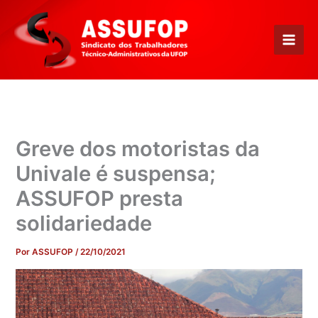
Ir
para
o
conteúdo
Greve dos motoristas da
Univale é suspensa;
ASSUFOP presta
solidariedade
Por
ASSUFOP
/
22/10/2021