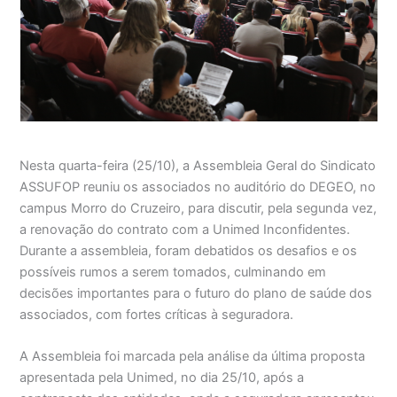
Nesta quarta-feira (25/10), a Assembleia Geral do Sindicato
ASSUFOP reuniu os associados no auditório do DEGEO, no
campus Morro do Cruzeiro, para discutir, pela segunda vez,
a renovação do contrato com a Unimed Inconfidentes.
Durante a assembleia, foram debatidos os desafios e os
possíveis rumos a serem tomados, culminando em
decisões importantes para o futuro do plano de saúde dos
associados, com fortes críticas à seguradora.
A Assembleia foi marcada pela análise da última proposta
apresentada pela Unimed, no dia 25/10, após a